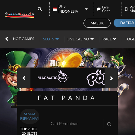
BHS
Live
Ver
Chat
Mo
INDONESIA
DAFTAR
MASUK
IDR
12,691,485,
HOT GAMES
SLOTS
LIVE CASINO
RACE
TOG
FAT PANDA
SEMUA
PERMAINAN
TOP
VIDEO
20
SLOTS