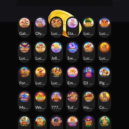
Gates of Olympus POP
Olympus Wins
Lucky Tiger 1000
Starlight Wins
Lucky Fortune Tree
Lucky Panda
Lucky Phoenix
Lucky Bull
Jelly Candy
Sweet Burst
Lucky MonKey
Lucky Tiger
Fortunes of Aztec
Lucky Mouse
Lucky Tiger Gold Ultimate
Emotiwins
DJ Neko
Pig Farm
Mystic Wishes
Wealthy Frog
777 Rush
Tut's Treasure Tower
Happy Dragon
Code of Cairo