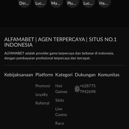
Dino Drop
Lucky Dog
Master Gems
Plushie Wins
Lucky Dice
Happy Nets
ALFAMABET | AGEN TERPERCAYA | SITUS NO.1
INDONESIA
ALFAMABET adalah provider game terpercaya dan terbesar di indonesia,
dengan pembayaran profesional terpercaya dan tercepat.
Kebijaksanaan
Platform
Kategori
Dukungan
Komunitas
Promosi
Hot
+628775
Games
7942698
Loyalty
Slots
Referral
Live
Casino
Race