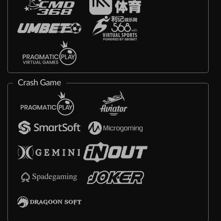
Crash Game