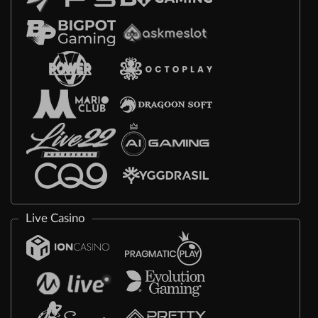
Live Casino