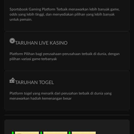
Sportsbook Gaming Platform Terbaik menawarkan lebih banyak game,
odds yang lebih tinggi, dan menyediakan pilihan yang lebih banyak
untuk pemain.
TARUHAN LIVE KASINO
Platform Pilihan bagi perusahaan-perusahaan terbaik di dunia, dengan
pilihan variasi game terbanyak
TARUHAN TOGEL
Platform togel yang menarik dari perusahan terbaik di dunia yang
menawarkan hadiah kemenangan besar