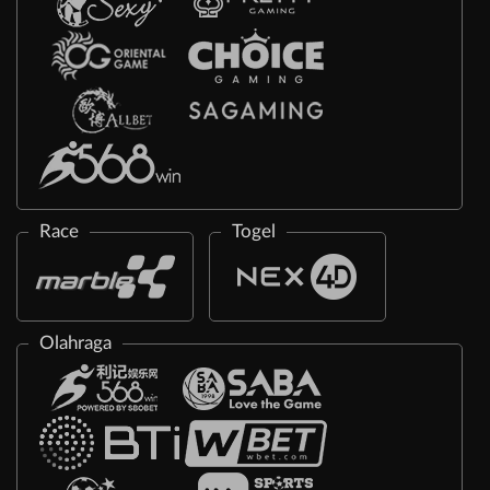
Race
Togel
Olahraga