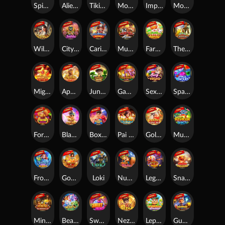
Spin and Win
Alien Smash
Tiki Rush
Money Empire
Imperial Majesty
Money Dragon
Wild Mafia
City of Jewels
Caribbean Riches
Muay Thai Fighter
Farm Of Fortune
The Maya Myth
Mighty Sevens
Apollo Ray of Luck
Jungle Quest
Ganesha Luck
Sexy Vegas
Space Conquest
Fortune Jewels III
Blade of Fortune
Boxing Fury
Pai Gow Ways
Golden Horse Ride
Mushroom Bandit
Frosty and Flamy
Goddess Of Egypt
Loki
Nutty Riches
Legend of Nian
Snake Treasure
Mining Bonanza
Beasts Of Luck
Sweet Frenzy
Nezha
Leprechaun Bonanza
Guardian of the Museum