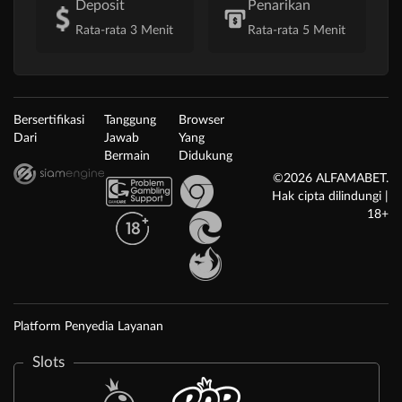
Deposit
Penarikan
Rata-rata 3 Menit
Rata-rata 5 Menit
Bersertifikasi
Tanggung
Browser
Dari
Jawab
Yang
Bermain
Didukung
©2026 ALFAMABET.
Hak cipta dilindungi |
18+
Platform Penyedia Layanan
Slots