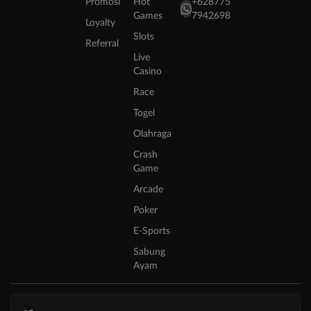
Promosi
Hot
+628775
Games
7942698
Loyalty
Slots
Referral
Live
Casino
Race
Togel
Olahraga
Crash
Game
Arcade
Poker
E-Sports
Sabung
Ayam